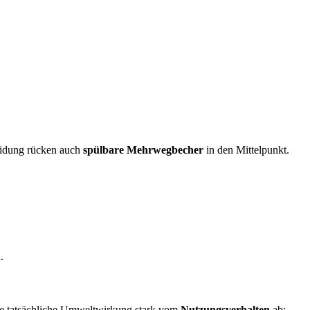
eidung rücken auch
spülbare Mehrwegbecher
in den Mittelpunkt.
.
die tatsächliche Umweltwirkung stark vom
Nutzungsverhalten
ab: