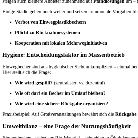
steigen auch kleinere Anbieter zunehmend auf
Pfandlösungen
um – t
Einige Städte gehen noch weiter und setzen kommunale Vorgaben für
Verbot von Einwegplastikbechern
Pflicht zu Rücknahmesystemen
Kooperation mit lokalen Mehrweginitiativen
Hygiene: Entscheidungsfaktor im Massenbetrieb
Einwegbecher sind aus hygienischer Sicht unkompliziert – einmal b
Hier stellt sich die Frage:
Wie wird gespült?
(zentralisiert vs. dezentral)
Wie oft darf ein Becher im Umlauf bleiben?
Wie wird eine sichere Rückgabe organisiert?
Praxisbeispiel: Auf Großveranstaltungen bewährt sich die
Rückgabe 
Umweltbilanz – eine Frage der Nutzungshäufigkeit
Einwegbecher – selbst aus Bio-Material – schneiden in Ökobilanzen