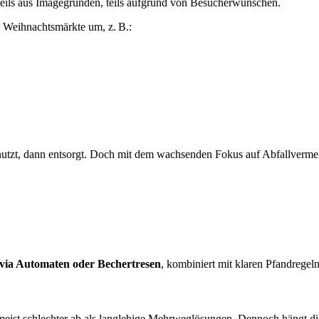
eils aus Imagegründen, teils aufgrund von Besucherwünschen.
 Weihnachtsmärkte um, z. B.:
enutzt, dann entsorgt. Doch mit dem wachsenden Fokus auf Abfallverm
via Automaten oder Bechertresen
, kombiniert mit klaren Pfandregeln
 meist schlechter ab als langlebige Mehrweglösungen. Dennoch hängt 