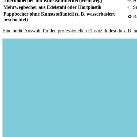
Thermobecher mit Kunststoffdeckel (Mehrweg)
✅ Hä
Mehrwegbecher aus Edelstahl oder Hartplastik
✅ Se
Pappbecher ohne Kunststoffanteil (z. B. wasserbasiert
♻️ R
beschichtet)
Eine breite Auswahl für den professionellen Einsatz findest du z. B. u