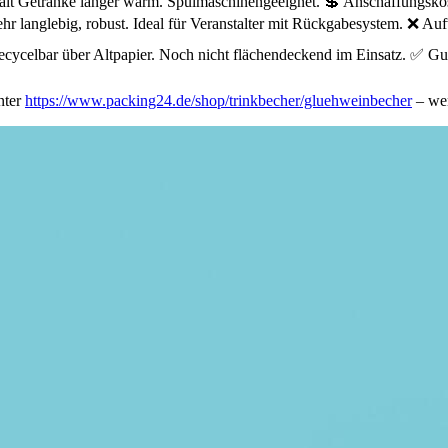
lt Getränke länger warm. Spülmaschinengeeignet. 💲 Anschaffungskos
hr langlebig, robust. Ideal für Veranstalter mit Rückgabesystem. ❌ A
ecycelbar über Altpapier. Noch nicht flächendeckend im Einsatz. ✅ G
nter
https://www.packing24.de/shop/trinkbecher/gluehweinbecher
– wen