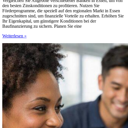
Vergleichen Sie Angebote verschiedener Banken in Essen, um von
den besten Zinskonditionen zu profitieren. Nutzen Sie
Förderprogramme, die speziell auf den regionalen Markt in Essen
zugeschnitten sind, um finanzielle Vorteile zu erhalten. Erhöhen Sie
Ihr Eigenkapital, um günstigere Konditionen bei der
Baufinanzierung zu sichern. Planen Sie eine
So
Weiterlesen »
schützen
Sie
Ihr
Eigenheim
vor
steigenden
Zinsen
–
clevere
Strategien
für
langfristige
Entlastung