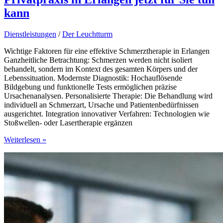
kann
Dienstleistungen
/
Der Leuchtturm
Wichtige Faktoren für eine effektive Schmerztherapie in Erlangen
Ganzheitliche Betrachtung: Schmerzen werden nicht isoliert
behandelt, sondern im Kontext des gesamten Körpers und der
Lebenssituation. Modernste Diagnostik: Hochauflösende
Bildgebung und funktionelle Tests ermöglichen präzise
Ursachenanalysen. Personalisierte Therapie: Die Behandlung wird
individuell an Schmerzart, Ursache und Patientenbedürfnissen
ausgerichtet. Integration innovativer Verfahren: Technologien wie
Stoßwellen- oder Lasertherapie ergänzen
Wenn
Weiterlesen »
Bewegung
schmerzt:
Was
Ihre
Privatpraxis
in
Erlangen
jetzt
für