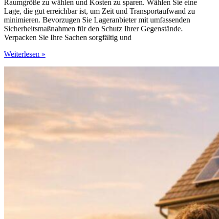
Raumgröße zu wählen und Kosten zu sparen. Wählen Sie eine
Lage, die gut erreichbar ist, um Zeit und Transportaufwand zu
minimieren. Bevorzugen Sie Lageranbieter mit umfassenden
Sicherheitsmaßnahmen für den Schutz Ihrer Gegenstände.
Verpacken Sie Ihre Sachen sorgfältig und
Lagerraum
Weiterlesen »
in
Düsseldorf
ohne
Stress:
So
gelingt
das
Einlagern
in
der
Großstadt