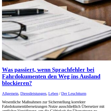
Was passiert, wenn Sprachfehler bei
Fahrdokumenten den Weg ins Ausland
blockieren?
Allgemein
,
Dienstleistungen
,
Leben
/
Der Leuchtturm
Wesentliche Maßnahmen zur Sicherstellung korrekter
Fahrdokumentübersetzungen Nutze ausschließlich Übersetzer mit
amtlicher Vereidigung, um die Gültigkeit der Übersetzung zu