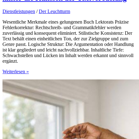
Dienstleistungen
/
Der Leuchtturm
Wesentliche Merkmale eines gelungenen Buch Lektorats Präzise
Fehlerkorrektur: Rechtschreib- und Grammatikfehler werden
zuverlässig und konsequent eliminiert. Stilistische Konsistenz: Der
Text behält einen einheitlichen Ton, der zur Zielgruppe und zum
Genre passt. Logische Struktur: Die Argumentation oder Handlung
ist klar gegliedert und leicht nachvollziehbar. Inhaltliche Tiefe:
Schwachstellen und Lücken im Inhalt werden erkannt und sinnvoll
ergänzt.
Wenn
Weiterlesen »
Worte
Form
annehmen:
Ein
Blick
hinter
die
Kulissen
der
Textveredelung