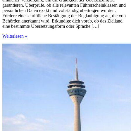
garantieren. Überprüfe, ob alle relevanten Führerscheinklassen und
persönlichen Daten exakt und vollständig übertragen wurden.
Fordere eine schriftliche Bestätigung der Beglaubigung an, die von
Behörden anerkannt wird. Erkundige dich vorab, ob das Zielland
eine bestimmte Übersetzungsform oder Sprache […]
Was
Weiterlesen »
passiert,
wenn
Sprachfehler
bei
Fahrdokumenten
den
Weg
ins
Ausland
blockieren?