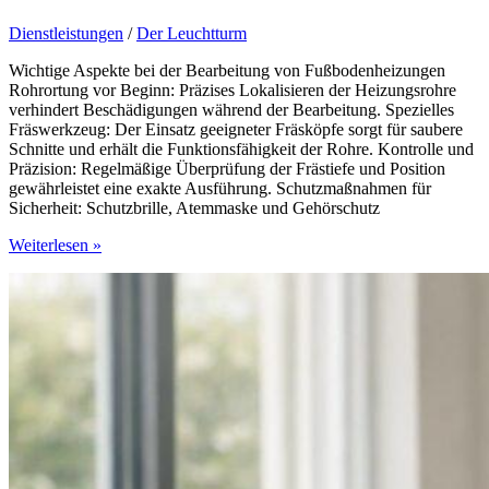
Dienstleistungen
/
Der Leuchtturm
Wichtige Aspekte bei der Bearbeitung von Fußbodenheizungen
Rohrortung vor Beginn: Präzises Lokalisieren der Heizungsrohre
verhindert Beschädigungen während der Bearbeitung. Spezielles
Fräswerkzeug: Der Einsatz geeigneter Fräsköpfe sorgt für saubere
Schnitte und erhält die Funktionsfähigkeit der Rohre. Kontrolle und
Präzision: Regelmäßige Überprüfung der Frästiefe und Position
gewährleistet eine exakte Ausführung. Schutzmaßnahmen für
Sicherheit: Schutzbrille, Atemmaske und Gehörschutz
Präzision
Weiterlesen »
trifft
Praxis:
Was
bei
der
Bearbeitung
von
Heizsystemen
wirklich
zählt