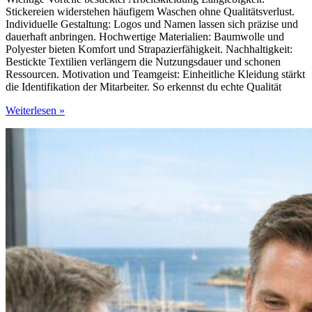
Stickereien widerstehen häufigem Waschen ohne Qualitätsverlust.
Individuelle Gestaltung: Logos und Namen lassen sich präzise und
dauerhaft anbringen. Hochwertige Materialien: Baumwolle und
Polyester bieten Komfort und Strapazierfähigkeit. Nachhaltigkeit:
Bestickte Textilien verlängern die Nutzungsdauer und schonen
Ressourcen. Motivation und Teamgeist: Einheitliche Kleidung stärkt
die Identifikation der Mitarbeiter. So erkennst du echte Qualität
Entdecken
Weiterlesen »
Sie,
wie
individuelle
Textilien
Ihren
Arbeitsalltag
stilvoll
und
funktional
bereichern
können