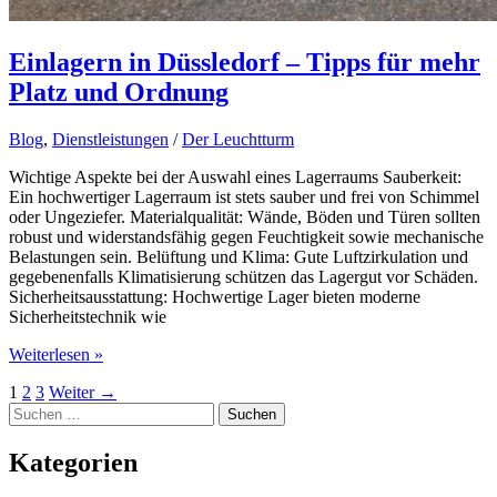
Einlagern in Düssledorf – Tipps für mehr
Platz und Ordnung
Blog
,
Dienstleistungen
/
Der Leuchtturm
Wichtige Aspekte bei der Auswahl eines Lagerraums Sauberkeit:
Ein hochwertiger Lagerraum ist stets sauber und frei von Schimmel
oder Ungeziefer. Materialqualität: Wände, Böden und Türen sollten
robust und widerstandsfähig gegen Feuchtigkeit sowie mechanische
Belastungen sein. Belüftung und Klima: Gute Luftzirkulation und
gegebenenfalls Klimatisierung schützen das Lagergut vor Schäden.
Sicherheitsausstattung: Hochwertige Lager bieten moderne
Sicherheitstechnik wie
Einlagern
Weiterlesen »
in
1
2
3
Weiter
→
Düssledorf
Suchen
–
nach:
Tipps
für
Kategorien
mehr
Platz