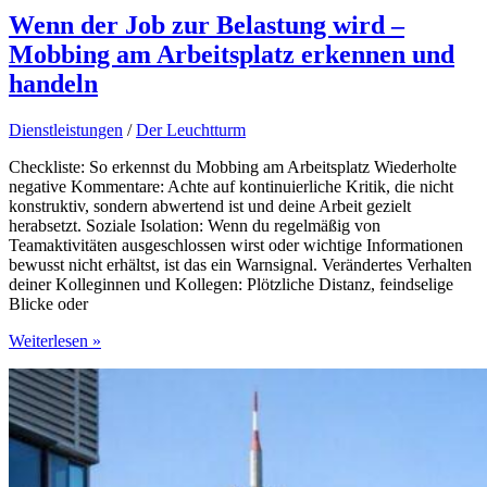
Wenn der Job zur Belastung wird –
Mobbing am Arbeitsplatz erkennen und
handeln
Dienstleistungen
/
Der Leuchtturm
Checkliste: So erkennst du Mobbing am Arbeitsplatz Wiederholte
negative Kommentare: Achte auf kontinuierliche Kritik, die nicht
konstruktiv, sondern abwertend ist und deine Arbeit gezielt
herabsetzt. Soziale Isolation: Wenn du regelmäßig von
Teamaktivitäten ausgeschlossen wirst oder wichtige Informationen
bewusst nicht erhältst, ist das ein Warnsignal. Verändertes Verhalten
deiner Kolleginnen und Kollegen: Plötzliche Distanz, feindselige
Blicke oder
Wenn
Weiterlesen »
der
Job
zur
Belastung
wird
–
Mobbing