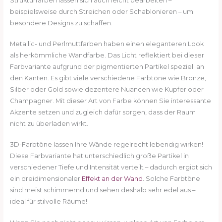
Strukturfarben lassen sich auch leicht bearbeiten –
beispielsweise durch Streichen oder Schablonieren – um
besondere Designs zu schaffen.
Metallic- und Perlmuttfarben haben einen eleganteren Look
als herkömmliche Wandfarbe. Das Licht reflektiert bei dieser
Farbvariante aufgrund der pigmentierten Partikel speziell an
den Kanten. Es gibt viele verschiedene Farbtöne wie Bronze,
Silber oder Gold sowie dezentere Nuancen wie Kupfer oder
Champagner. Mit dieser Art von Farbe können Sie interessante
Akzente setzen und zugleich dafür sorgen, dass der Raum
nicht zu überladen wirkt.
3D-Farbtöne lassen Ihre Wände regelrecht lebendig wirken!
Diese Farbvariante hat unterschiedlich große Partikel in
verschiedener Tiefe und Intensität verteilt – dadurch ergibt sich
ein dreidimensionaler
Effekt an der Wand
. Solche Farbtöne
sind meist schimmernd und sehen deshalb sehr edel aus –
ideal für stilvolle Räume!