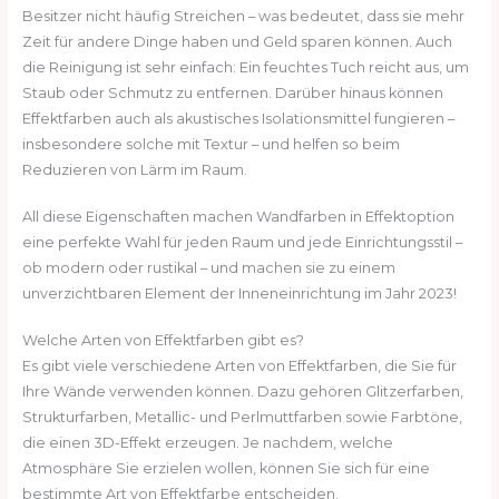
Besitzer nicht häufig Streichen – was bedeutet, dass sie mehr
Zeit für andere Dinge haben und Geld sparen können. Auch
die Reinigung ist sehr einfach: Ein feuchtes Tuch reicht aus, um
Staub oder Schmutz zu entfernen. Darüber hinaus können
Effektfarben auch als akustisches Isolationsmittel fungieren –
insbesondere solche mit Textur – und helfen so beim
Reduzieren von Lärm im Raum.
All diese Eigenschaften machen Wandfarben in Effektoption
eine perfekte Wahl für jeden Raum und jede Einrichtungsstil –
ob modern oder rustikal – und machen sie zu einem
unverzichtbaren Element der Inneneinrichtung im Jahr 2023!
Welche Arten von Effektfarben gibt es?
Es gibt viele verschiedene Arten von Effektfarben, die Sie für
Ihre Wände verwenden können. Dazu gehören Glitzerfarben,
Strukturfarben, Metallic- und Perlmuttfarben sowie Farbtöne,
die einen 3D-Effekt erzeugen. Je nachdem, welche
Atmosphäre Sie erzielen wollen, können Sie sich für eine
bestimmte Art von Effektfarbe entscheiden.