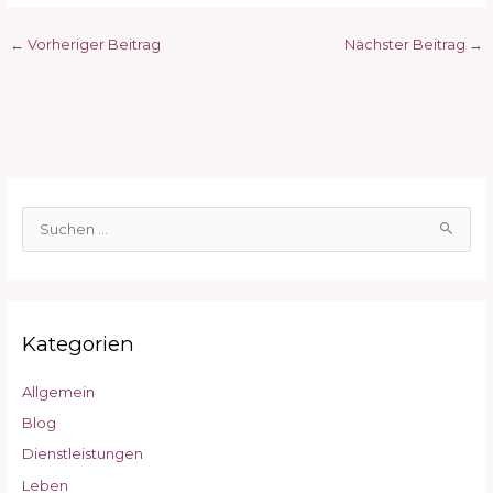
←
Vorheriger Beitrag
Nächster Beitrag
→
S
u
c
h
Kategorien
e
n
Allgemein
n
Blog
a
c
Dienstleistungen
h
Leben