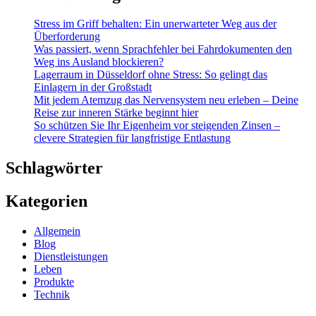
Stress im Griff behalten: Ein unerwarteter Weg aus der
Überforderung
Was passiert, wenn Sprachfehler bei Fahrdokumenten den
Weg ins Ausland blockieren?
Lagerraum in Düsseldorf ohne Stress: So gelingt das
Einlagern in der Großstadt
Mit jedem Atemzug das Nervensystem neu erleben – Deine
Reise zur inneren Stärke beginnt hier
So schützen Sie Ihr Eigenheim vor steigenden Zinsen –
clevere Strategien für langfristige Entlastung
Schlagwörter
Kategorien
Allgemein
Blog
Dienstleistungen
Leben
Produkte
Technik