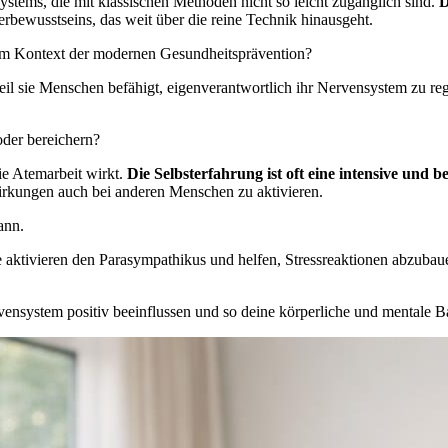
systems, die mit klassischen Methoden nicht so leicht zugänglich sind.
D
rbewusstseins, das weit über die reine Technik hinausgeht.
im Kontext der modernen Gesundheitsprävention?
weil sie Menschen befähigt, eigenverantwortlich ihr Nervensystem zu re
oder bereichern?
die Atemarbeit wirkt.
Die Selbsterfahrung ist oft eine intensive und 
irkungen auch bei anderen Menschen zu aktivieren.
ann.
e aktivieren den Parasympathikus und helfen, Stressreaktionen abzub
vensystem positiv beeinflussen und so deine körperliche und mentale B