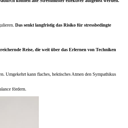
adurch können alte Stressmuster effektiver aufgelöst werden.
gulieren.
Das senkt langfristig das Risiko für stressbedingte
bereichernde Reise, die weit über das Erlernen von Techniken
auen. Umgekehrt kann flaches, hektisches Atmen den Sympathikus
alance fördern.