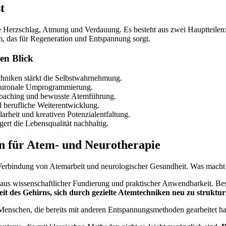
t
 Herzschlag, Atmung und Verdauung. Es besteht aus zwei Hauptteilen
, das für Regeneration und Entspannung sorgt.
en Blick
chniken stärkt die Selbstwahrnehmung.
 neuronale Umprogrammierung.
Coaching und bewusste Atemführung.
d berufliche Weiterentwicklung.
rheit und kreativen Potenzialentfaltung.
ert die Lebensqualität nachhaltig.
n für Atem- und Neurotherapie
r Verbindung von Atemarbeit und neurologischer Gesundheit. Was macht
 aus wissenschaftlicher Fundierung und praktischer Anwendbarkeit. Bes
it des Gehirns, sich durch gezielte Atemtechniken neu zu struktur
Menschen, die bereits mit anderen Entspannungsmethoden gearbeitet h